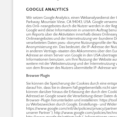
GOOGLE ANALYTICS
Wir setzen Google Analytics, einen Webanalysedienst der Go
Parkway, Mountain View, CA 94043, USA. Google verwende
des Onli-neangebotes durch die Nutzer werden in der Rege
Google wird diese Informationen in unserem Auftrag benu
um Reports über die Aktivitäten innerhalb dieses Online
Onlineangebotes und der Internetnutzung ver-bundene Di
verarbeiteten Daten pseu-donyme Nutzungsprofile der Nutze
Anonymisierung ein. Das bedeutet, die IP-Adresse der Nut
in anderen Vertrags-staaten des Abkommens über den Euro
Adresse an einen Server von Google in den USA übertragen
Informationen benutzen, um Ihre Nutzung der Website au
weitere mit der Websitenutzung und der Internetnutzung 
von dem Browser des Nutzers übermittelte IP-Adresse wi
Browser Plugin
Sie können die Speicherung der Cookies durch eine entsp
darauf hin, dass Sie in diesem Fall gegebenenfalls nicht 
können darüber hinaus die Erfassung der durch den Cookie
Adresse) an Google sowie die Verarbeitung dieser Daten d
Browser-Plugin herunterladen und installieren: https://t
zu Werbezwecken durch Google, Einstellungs- und Wider-
https://www.google.com/intl/de/policies/privacy/partne
unserer Partner“), http://www.google.com/policies/tech